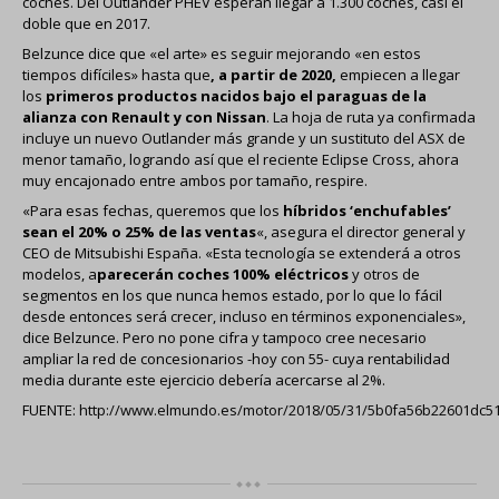
coches. Del Outlander PHEV esperan llegar a 1.300 coches, casi el
doble que en 2017.
Belzunce dice que «el arte» es seguir mejorando «en estos
tiempos difíciles» hasta que
, a partir de 2020,
empiecen a llegar
los
primeros productos nacidos bajo el paraguas de la
alianza con Renault y con Nissan
. La hoja de ruta ya confirmada
incluye un nuevo Outlander más grande y un sustituto del ASX de
menor tamaño, logrando así que el reciente Eclipse Cross, ahora
muy encajonado entre ambos por tamaño, respire.
«Para esas fechas, queremos que los
híbridos ‘enchufables’
sean el 20% o 25% de las ventas
«, asegura el director general y
CEO de Mitsubishi España. «Esta tecnología se extenderá a otros
modelos, a
parecerán coches 100% eléctricos
y otros de
segmentos en los que nunca hemos estado, por lo que lo fácil
desde entonces será crecer, incluso en términos exponenciales»,
dice Belzunce. Pero no pone cifra y tampoco cree necesario
ampliar la red de concesionarios -hoy con 55- cuya rentabilidad
media durante este ejercicio debería acercarse al 2%.
FUENTE:
http://www.elmundo.es/motor/2018/05/31/5b0fa56b22601dc5