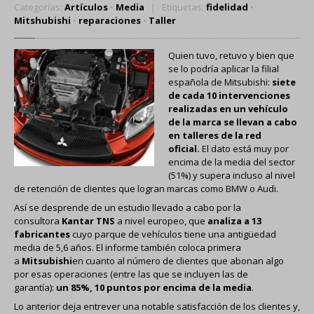
INSTALADOR
OFICIAL
Categorías:
Artículos
•
Media
| Etiquetas:
fidelidad
•
Mitshubishi
•
reparaciones
•
Taller
AUTOGAS
(GLP)
OCASION
Quien tuvo, retuvo y bien que
se lo podría aplicar la filial
ACTUALIDAD
española de Mitsubishi:
siete
de cada 10 intervenciones
Artículos
realizadas en un vehículo
de la marca se llevan a cabo
Noticias
en talleres de la red
oficial.
El dato está muy por
CONTACTO
encima de la media del sector
(51%) y supera incluso al nivel
de retención de clientes que logran marcas como BMW o Audi.
INICIO
Así se desprende de un estudio llevado a cabo por la
consultora
Kantar TNS
a nivel europeo, que
analiza a 13
fabricantes
cuyo parque de vehículos tiene una antigüedad
media de 5,6 años. El informe también coloca primera
a
Mitsubishi
en cuanto al número de clientes que abonan algo
por esas operaciones (entre las que se incluyen las de
garantía):
un 85%, 10 puntos por encima de la media
.
Lo anterior deja entrever una notable satisfacción de los clientes y,