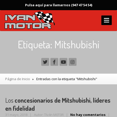
Pulsa aquí para llamarnos (947 47 54 54)
INICIO
Etiqueta: Mitshubishi
Instalaciones
SERVICIOS
Frenos
Autodiagnosis
Página de Inicio
Entradas con la etiqueta "Mitshubishi"
Neumáticos
Autogas
Los
concesionarios de Mitshubishi, líderes
AUTOGAS
en fidelidad
TALLER
MULTIMARCA
31 mayo, 2018 | Autor: TIv4n M0T0R |
No hay comentarios
|