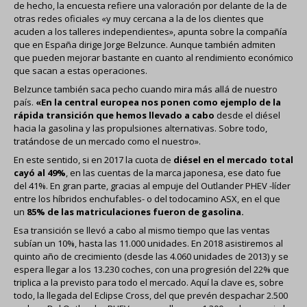
de hecho, la encuesta refiere una valoración por delante de la de
otras redes oficiales «y muy cercana a la de los clientes que
acuden a los talleres independientes», apunta sobre la compañía
que en España dirige Jorge Belzunce. Aunque también admiten
que pueden mejorar bastante en cuanto al rendimiento económico
que sacan a estas operaciones.
Belzunce también saca pecho cuando mira más allá de nuestro
país.
«En la central europea nos ponen como ejemplo de la
rápida transición que hemos llevado a cabo
desde el diésel
hacia la gasolina y las propulsiones alternativas. Sobre todo,
tratándose de un mercado como el nuestro».
En este sentido, si en 2017 la cuota de
diésel en el mercado total
cayó al 49%
, en las cuentas de la marca japonesa, ese dato fue
del 41%. En gran parte, gracias al empuje del Outlander PHEV -líder
entre los híbridos enchufables- o del todocamino ASX, en el que
un
85% de las matriculaciones fueron de gasolina.
Esa transición se llevó a cabo al mismo tiempo que las ventas
subían un 10%, hasta las 11.000 unidades. En 2018 asistiremos al
quinto año de crecimiento (desde las 4.060 unidades de 2013) y se
espera llegar a los 13.230 coches, con una progresión del 22% que
triplica a la previsto para todo el mercado. Aquí la clave es, sobre
todo, la llegada del Eclipse Cross, del que prevén despachar 2.500