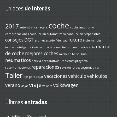
Enlaces
de Interés
coche
2017
automóvil
carretera
coche autónomo
comprobaciones
conducción automatizada
conducción responsable
consejos
DGT
futuro
erorres
estado
fidelidad
inclemencias
marcas
innovar
inteligente
invierno
madera
mal tiempo
mantenimiento
de coche
mejores coches
michelin
Mitshubishi
neumaticos
noticia
preparativos
Problemas
proyecto
reparaciones
recomendaciones
revisión
ruidos
seguridad vial
Taller
vacaciones
vehículo
vehículos
tips para viajar
viaje
verano
volkswagen
viajar
volante
Últimas
entradas
Adiós
al 100 por hora!