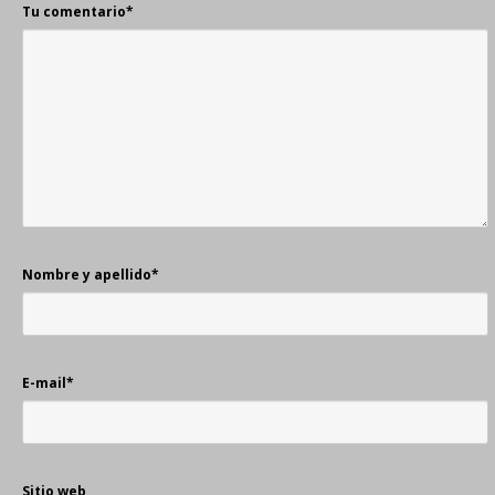
Tu comentario
*
Nombre y apellido
*
E-mail
*
Sitio web