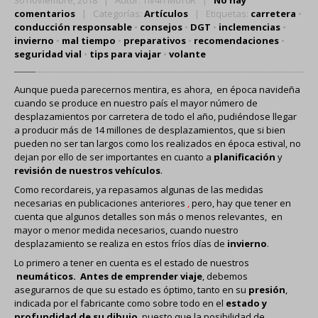
30 noviembre, 2018 | Autor: TIv4n M0T0R |
No hay
INSTALADOR
OFICIAL
comentarios
| Categorías:
Artículos
| Etiquetas:
carretera
•
AUTOGAS
(GLP)
conducción responsable
•
consejos
•
DGT
•
inclemencias
•
invierno
•
mal tiempo
•
preparativos
•
recomendaciones
•
seguridad vial
•
tips para viajar
•
volante
OCASION
ACTUALIDAD
Aunque pueda parecernos mentira, es ahora, en época navideña
cuando se produce en nuestro país el mayor número de
Artículos
desplazamientos por carretera de todo el año, pudiéndose llegar
Noticias
a producir más de 14 millones de desplazamientos, que si bien
pueden no ser tan largos como los realizados en época estival, no
dejan por ello de ser importantes en cuanto a
planificación
y
CONTACTO
revisión de nuestros vehículos
.
Como recordareis, ya repasamos algunas de las medidas
INICIO
necesarias en
publicaciones anteriores
,
pero, hay que tener en
cuenta que algunos detalles son más o menos relevantes, en
mayor o menor medida necesarios, cuando nuestro
desplazamiento se realiza en estos fríos días de
invierno
.
Lo primero a tener en cuenta es el estado de nuestros
neumáticos. Antes de emprender viaje
, debemos
asegurarnos de que su estado es óptimo, tanto en su
presión
,
indicada por el fabricante como sobre todo en el
estado y
profundidad de su dibujo
, puesto que la posibilidad de