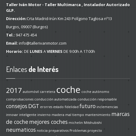
Taller Iván Motor - Taller Multimarca , Instalador Autorizado
GLP.
Dirección:
Crta Madrid-Irún Km 243 Polígono Taglosa nº13
Burgos, 09007 (Burgos)
Tel.:
947 475 454
Email:
info@tallerivanmotor.com
Horario:
DE
LUNES
A
VIERNES
DE 9:00h A 17:00h
Enlaces
de Interés
coche
2017
automóvil
carretera
coche autónomo
comprobaciones
conducción automatizada
conducción responsable
consejos
DGT
futuro
erorres
estado
fidelidad
inclemencias
marcas
innovar
inteligente
invierno
madera
mal tiempo
mantenimiento
de coche
mejores coches
michelin
Mitshubishi
neumaticos
noticia
preparativos
Problemas
proyecto