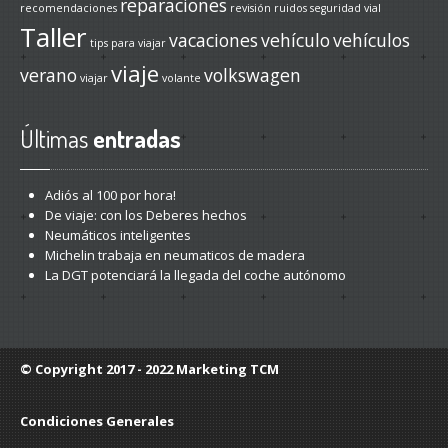
reparaciones
recomendaciones
revisión
ruidos
seguridad vial
Taller
vacaciones
vehículo
vehículos
tips para viajar
viaje
verano
volkswagen
viajar
volante
Últimas
entradas
Adiós
al 100 por hora!
De
viaje: con los Deberes hechos
Neumáticos
inteligentes
Michelin
trabaja en neumaticos de madera
La
DGT potenciará la llegada del coche autónomo
© Copyright 2017 - 2022
Marketing TCM
Condiciones Generales