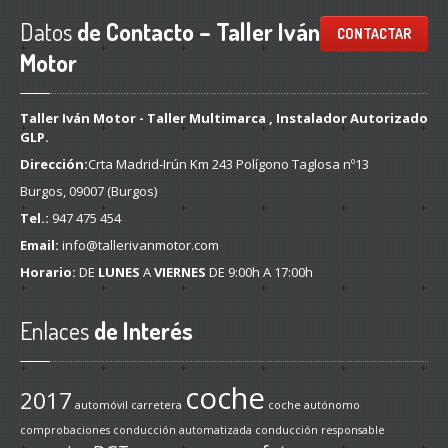
Datos
de Contacto – Taller Iván
CONTACTAR
Motor
Taller Iván Motor - Taller Multimarca , Instalador Autorizado
GLP.
Dirección:
Crta Madrid-Irún Km 243 Polígono Taglosa nº13
Burgos, 09007 (Burgos)
Tel.:
947 475 454
Email:
info@tallerivanmotor.com
Horario:
DE
LUNES
A
VIERNES
DE 9:00h A 17:00h
Enlaces
de Interés
coche
2017
automóvil
carretera
coche autónomo
comprobaciones
conducción automatizada
conducción responsable