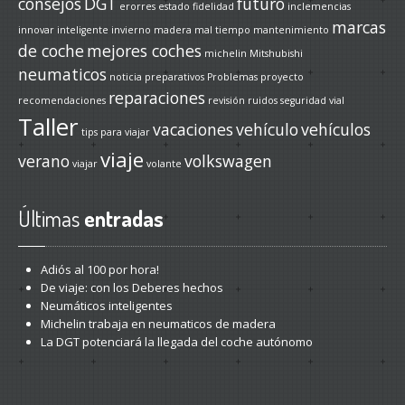
consejos
DGT
futuro
erorres
estado
fidelidad
inclemencias
marcas
innovar
inteligente
invierno
madera
mal tiempo
mantenimiento
de coche
mejores coches
michelin
Mitshubishi
neumaticos
noticia
preparativos
Problemas
proyecto
reparaciones
recomendaciones
revisión
ruidos
seguridad vial
Taller
vacaciones
vehículo
vehículos
tips para viajar
viaje
verano
volkswagen
viajar
volante
Últimas
entradas
Adiós
al 100 por hora!
De
viaje: con los Deberes hechos
Neumáticos
inteligentes
Michelin
trabaja en neumaticos de madera
La
DGT potenciará la llegada del coche autónomo