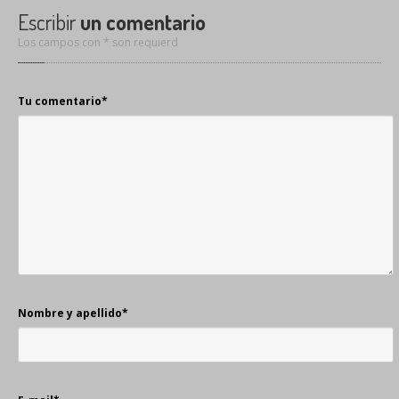
Escribir
un comentario
Los campos con * son requierd
Tu comentario
*
Nombre y apellido
*