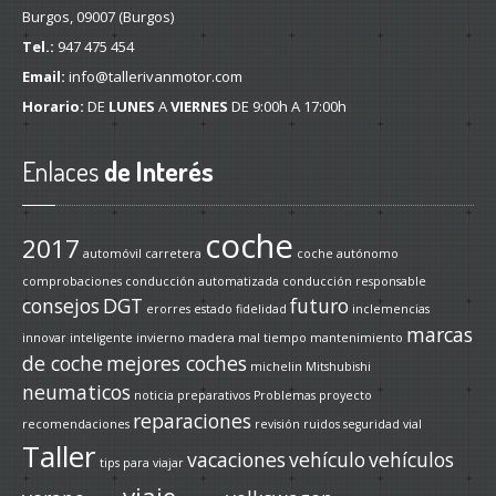
Burgos, 09007 (Burgos)
Tel.:
947 475 454
Email:
info@tallerivanmotor.com
Horario:
DE
LUNES
A
VIERNES
DE 9:00h A 17:00h
Enlaces
de Interés
coche
2017
automóvil
carretera
coche autónomo
comprobaciones
conducción automatizada
conducción responsable
consejos
DGT
futuro
erorres
estado
fidelidad
inclemencias
marcas
innovar
inteligente
invierno
madera
mal tiempo
mantenimiento
de coche
mejores coches
michelin
Mitshubishi
neumaticos
noticia
preparativos
Problemas
proyecto
reparaciones
recomendaciones
revisión
ruidos
seguridad vial
Taller
vacaciones
vehículo
vehículos
tips para viajar