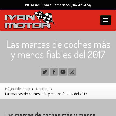
Pulsa aquí para llamarnos (947 47 54 54)
INICIO
Las marcas de coches más
Instalaciones
y menos fiables del 2017
SERVICIOS
Frenos
Autodiagnosis
Neumáticos
Página de Inicio
Noticias
Autogas
Las
marcas de coches más y menos fiables del 2017
AUTOGAS
TALLER
MULTIMARCA
Las
marcas de coches más y menos