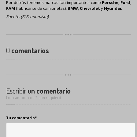
Por detrás tenemos marcas tan importantes como
Porsche
,
Ford
,
RAM
(fabricante de camionetas),
BMW
,
Chevrolet
y
Hyundai
.
Fuente:
(El Economista)
0
comentarios
Escribir
un comentario
Los campos con * son requierd
Tu comentario
*