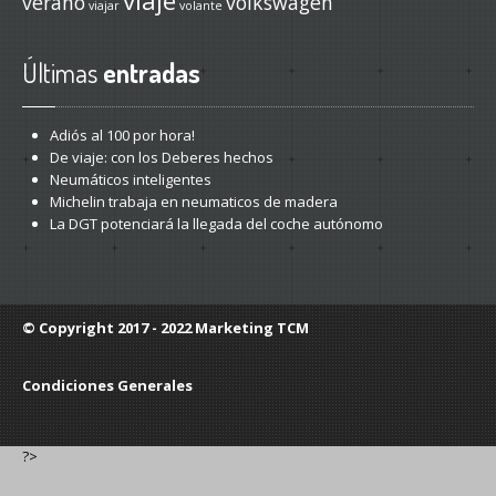
viaje
verano
volkswagen
viajar
volante
Últimas
entradas
Adiós
al 100 por hora!
De
viaje: con los Deberes hechos
Neumáticos
inteligentes
Michelin
trabaja en neumaticos de madera
La
DGT potenciará la llegada del coche autónomo
© Copyright 2017 - 2022
Marketing TCM
Condiciones Generales
?>