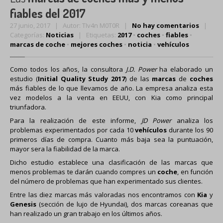
INSTALADOR
OFICIAL
fiables del 2017
AUTOGAS
(GLP)
27 junio, 2017 | Autor: TIv4n M0T0R |
No hay comentarios
|
Categorías:
Noticias
| Etiquetas:
2017
•
coches
•
fiables
•
OCASION
marcas de coche
•
mejores coches
•
noticia
•
vehículos
ACTUALIDAD
Como todos los años, la consultora
J.D. Power
ha elaborado un
Artículos
estudio (
Initial Quality Study 2017
) de las
marcas
de
coches
más fiables de lo que llevamos de año. La empresa analiza esta
Noticias
vez modelos a la venta en EEUU, con Kia como principal
triunfadora.
CONTACTO
Para la realización de este informe,
JD Power
analiza los
problemas experimentados por cada 10
vehículos
durante los 90
INICIO
primeros días de compra. Cuanto más baja sea la puntuación,
mayor sera la fiabilidad de la marca.
Dicho estudio establece una clasificación de las marcas que
menos problemas te darán cuando compres un
coche
, en función
del número de problemas que han experimentado sus clientes.
Entre las diez marcas más valoradas nos encontramos con
Kia
y
Genesis
(sección de lujo de Hyundai), dos marcas coreanas que
han realizado un gran trabajo en los últimos años.