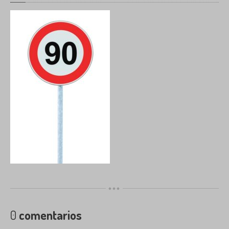
INSTALADOR
OFICIAL
AUTOGAS
(GLP)
OCASION
ACTUALIDAD
Artículos
Noticias
CONTACTO
INICIO
0
comentarios