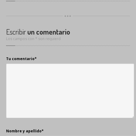
Escribir
un comentario
Los campos con * son requierd
Tu comentario
*
Nombre y apellido
*