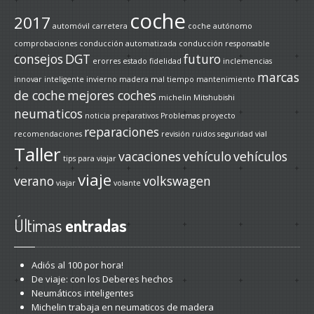
coche
2017
automóvil
carretera
coche autónomo
comprobaciones
conducción automatizada
conducción responsable
consejos
DGT
futuro
erorres
estado
fidelidad
inclemencias
marcas
innovar
inteligente
invierno
madera
mal tiempo
mantenimiento
de coche
mejores coches
michelin
Mitshubishi
neumaticos
noticia
preparativos
Problemas
proyecto
reparaciones
recomendaciones
revisión
ruidos
seguridad vial
Taller
vacaciones
vehículo
vehículos
tips para viajar
viaje
verano
volkswagen
viajar
volante
Últimas
entradas
Adiós
al 100 por hora!
De
viaje: con los Deberes hechos
Neumáticos
inteligentes
Michelin
trabaja en neumaticos de madera