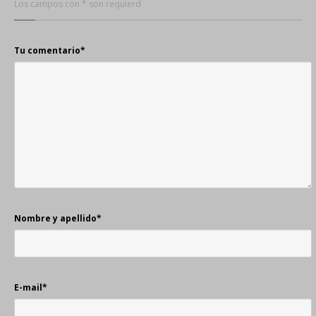
Los campos con * son requierd
Tu comentario
*
Nombre y apellido
*
E-mail
*