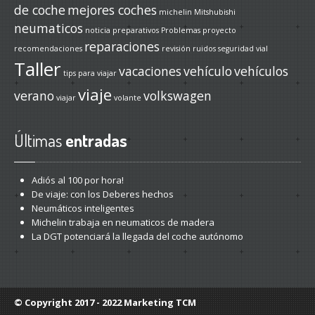
de coche
mejores coches
michelin
Mitshubishi
neumaticos
noticia
preparativos
Problemas
proyecto
reparaciones
recomendaciones
revisión
ruidos
seguridad vial
Taller
vacaciones
vehículo
vehículos
tips para viajar
viaje
verano
volkswagen
viajar
volante
Últimas
entradas
Adiós
al 100 por hora!
De
viaje: con los Deberes hechos
Neumáticos
inteligentes
Michelin
trabaja en neumaticos de madera
La
DGT potenciará la llegada del coche autónomo
© Copyright 2017 - 2022
Marketing TCM