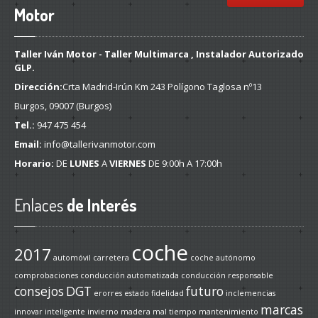
Motor
Taller Iván Motor - Taller Multimarca , Instalador Autorizado
GLP.
Dirección:
Crta Madrid-Irún Km 243 Polígono Taglosa nº13
Burgos, 09007 (Burgos)
Tel.:
947 475 454
Email:
info@tallerivanmotor.com
Horario:
DE
LUNES
A
VIERNES
DE 9:00h A 17:00h
Enlaces
de Interés
coche
2017
automóvil
carretera
coche autónomo
comprobaciones
conducción automatizada
conducción responsable
consejos
DGT
futuro
erorres
estado
fidelidad
inclemencias
marcas
innovar
inteligente
invierno
madera
mal tiempo
mantenimiento