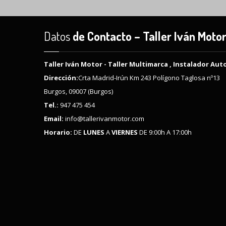
Datos
de Contacto – Taller Iván Moto
Taller Iván Motor - Taller Multimarca , Instalador Aut
Dirección:
Crta Madrid-Irún Km 243 Polígono Taglosa nº13
Burgos, 09007 (Burgos)
Tel.:
947 475 454
Email:
info@tallerivanmotor.com
Horario:
DE
LUNES
A
VIERNES
DE 9:00h A 17:00h