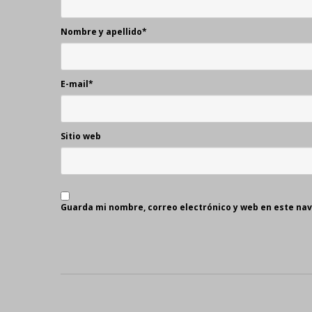
Nombre y apellido
*
E-mail
*
Sitio web
Guarda mi nombre, correo electrónico y web en este na