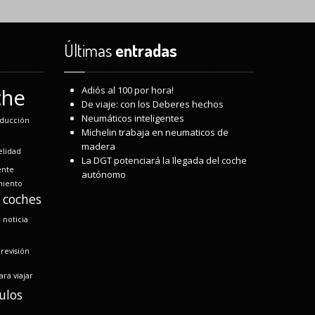
Últimas
entradas
che
Adiós
al 100 por hora!
De
viaje: con los Deberes hechos
Neumáticos
inteligentes
ducción
Michelin
trabaja en neumaticos de
madera
elidad
La
DGT potenciará la llegada del coche
ente
autónomo
iento
 coches
s
noticia
revisión
ara viajar
ulos