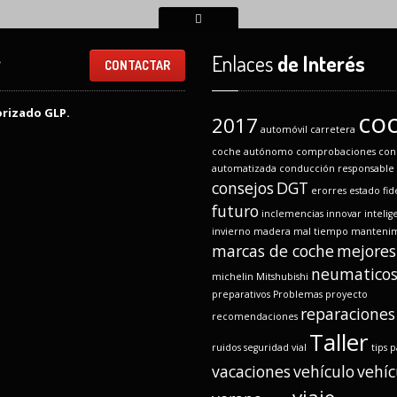
r
Enlaces
de Interés
CONTACTAR
orizado GLP.
co
2017
automóvil
carretera
coche autónomo
comprobaciones
con
automatizada
conducción responsable
consejos
DGT
erorres
estado
fid
futuro
inclemencias
innovar
intelig
invierno
madera
mal tiempo
mantenim
marcas de coche
mejores
neumatico
michelin
Mitshubishi
preparativos
Problemas
proyecto
reparaciones
recomendaciones
Taller
ruidos
seguridad vial
tips p
vacaciones
vehículo
vehíc