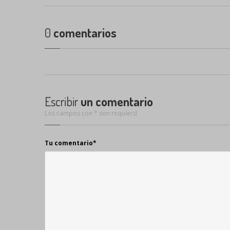
0
comentarios
Escribir
un comentario
Los campos con * son requierd
Tu comentario
*