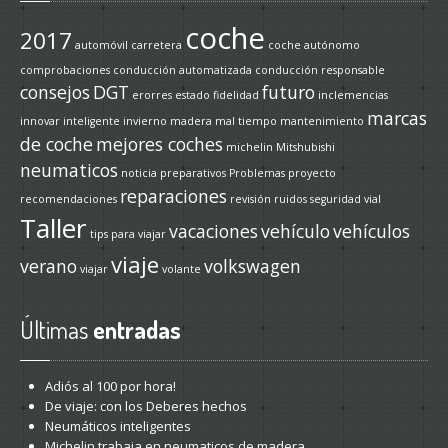
coche
2017
automóvil
carretera
coche autónomo
comprobaciones
conducción automatizada
conducción responsable
consejos
DGT
futuro
erorres
estado
fidelidad
inclemencias
marcas
innovar
inteligente
invierno
madera
mal tiempo
mantenimiento
de coche
mejores coches
michelin
Mitshubishi
neumaticos
noticia
preparativos
Problemas
proyecto
reparaciones
recomendaciones
revisión
ruidos
seguridad vial
Taller
vacaciones
vehículo
vehículos
tips para viajar
viaje
verano
volkswagen
viajar
volante
Últimas
entradas
Adiós
al 100 por hora!
De
viaje: con los Deberes hechos
Neumáticos
inteligentes
Michelin
trabaja en neumaticos de madera