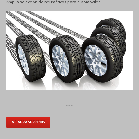
INSTALADOR
OFICIAL
Amplia selección de neumáticos para automóviles.
AUTOGAS
(GLP)
OCASION
ACTUALIDAD
Artículos
Noticias
CONTACTO
INICIO
VOLVER A SERVICIOS