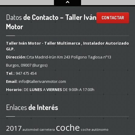
Datos
de Contacto – Taller Iván
CONTACTAR
Motor
Taller Iván Motor - Taller Multimarca , Instalador Autorizado
GLP.
Dirección:
Crta Madrid-Irún Km 243 Polígono Taglosa nº13
Burgos, 09007 (Burgos)
Tel.:
947 475 454
Email:
info@tallerivanmotor.com
Horario:
DE
LUNES
A
VIERNES
DE 9:00h A 17:00h
Enlaces
de Interés
coche
2017
automóvil
carretera
coche autónomo