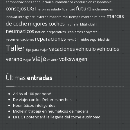
comprobaciones
conducción automatizada
conducción responsable
consejos
DGT
futuro
erorres
estado
fidelidad
inclemencias
marcas
innovar
inteligente
invierno
madera
mal tiempo
mantenimiento
de coche
mejores coches
michelin
Mitshubishi
neumaticos
noticia
preparativos
Problemas
proyecto
reparaciones
recomendaciones
revisión
ruidos
seguridad vial
Taller
vacaciones
vehículo
vehículos
tips para viajar
viaje
verano
volkswagen
viajar
volante
Últimas
entradas
Adiós
al 100 por hora!
De
viaje: con los Deberes hechos
Neumáticos
inteligentes
Michelin
trabaja en neumaticos de madera
La
DGT potenciará la llegada del coche autónomo