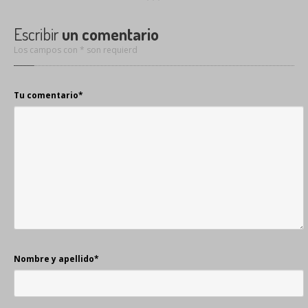
Escribir
un comentario
Los campos con * son requierd
Tu comentario
*
Nombre y apellido
*