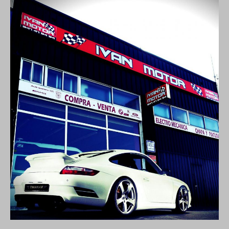
INSTALADOR
OFICIAL
AUTOGAS
(GLP)
OCASION
ACTUALIDAD
Artículos
Noticias
CONTACTO
INICIO