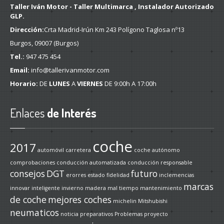
Taller Iván Motor - Taller Multimarca , Instalador Autorizado
GLP.
Dirección:
Crta Madrid-Irún Km 243 Polígono Taglosa nº13
Burgos, 09007 (Burgos)
Tel.:
947 475 454
Email:
info@tallerivanmotor.com
Horario:
DE
LUNES
A
VIERNES
DE 9:00h A 17:00h
Enlaces
de Interés
coche
2017
automóvil
carretera
coche autónomo
comprobaciones
conducción automatizada
conducción responsable
consejos
DGT
futuro
erorres
estado
fidelidad
inclemencias
marcas
innovar
inteligente
invierno
madera
mal tiempo
mantenimiento
de coche
mejores coches
michelin
Mitshubishi
neumaticos
noticia
preparativos
Problemas
proyecto