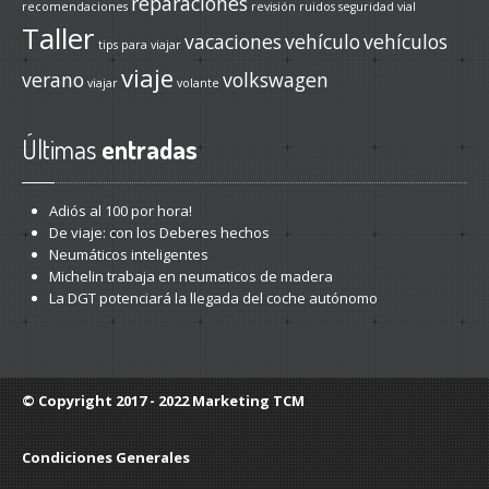
reparaciones
recomendaciones
revisión
ruidos
seguridad vial
Taller
vacaciones
vehículo
vehículos
tips para viajar
viaje
verano
volkswagen
viajar
volante
Últimas
entradas
Adiós
al 100 por hora!
De
viaje: con los Deberes hechos
Neumáticos
inteligentes
Michelin
trabaja en neumaticos de madera
La
DGT potenciará la llegada del coche autónomo
© Copyright 2017 - 2022
Marketing TCM
Condiciones Generales